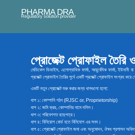
PHARMA DRA
Regulatory solution provider
প্রোজেক্ট প্রোফাইল তৈরি 
মেডিকেল ডিভাইস, এলোপ্যাথিক ফার্মা, আয়ুর্বেদিক ফার্মা, ইউনানী ব
প্রজেক্ট প্রোফাইল তৈরির পূর্বে একটি প্রজেক্ট প্রোফাইল সংগ্রহ ক
একটি নতুন প্রোজেক্ট শুরু করার জন্য ধাপগুলো হলো:
ধাপ ১: কোম্পানি গঠন (RJSC or, Proprietorship)
ধাপ ২: জমি ক্রয়, কোম্পানির নামে দলিল।
ধাপ ৩: পরিবেশগত ছাড়পত্র।
ধাপ ৪: বিনিয়োগ বোর্ড হতে বিনিযোগ এর সনদ।
ধাপ ৫: প্রোজেক্ট প্রোফাইল জমা এবং অনুমোদন, ঔষধ প্রশাসন অধি